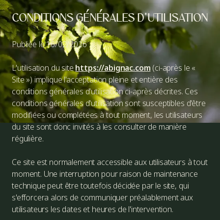
CONDITIONS GÉNÉRALES D'UTILISATION
Publiée le 16/02/2026
L'utilisation du site
https://abignac.com
(ci-après le «
Site ») implique l'acceptation pleine et entière des
conditions générales d'utilisation ci-après décrites. Ces
conditions générales d'utilisation sont susceptibles d'être
modifiées ou complétées à tout moment, les utilisateurs
du site sont donc invités à les consulter de manière
régulière.
Ce site est normalement accessible aux utilisateurs à tout
moment. Une interruption pour raison de maintenance
technique peut être toutefois décidée par le site, qui
s'efforcera alors de communiquer préalablement aux
utilisateurs les dates et heures de l'intervention.